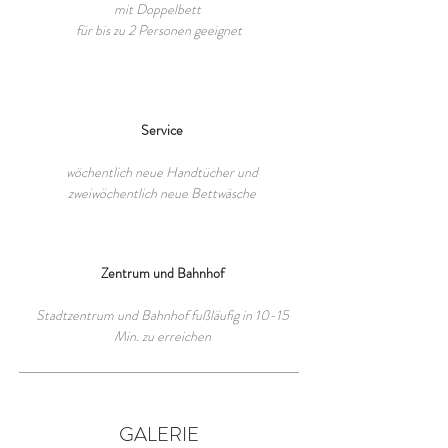
mit Doppelbett
für bis zu 2 Personen geeignet
Service
wöchentlich neue Handtücher und
zweiwöchentlich neue Bettwäsche
Zentrum und Bahnhof
Stadtzentrum und Bahnhof fußläufig in 10-15
Min. zu erreichen
GALERIE